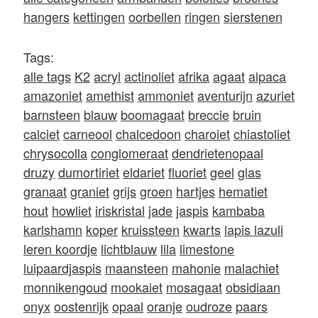
hangers
kettingen
oorbellen
ringen
sierstenen
Tags:
alle tags
K2
acryl
actinoliet
afrika
agaat
alpaca
amazoniet
amethist
ammoniet
aventurijn
azuriet
barnsteen
blauw
boomagaat
breccie
bruin
calciet
carneool
chalcedoon
charoiet
chiastoliet
chrysocolla
conglomeraat
dendrietenopaal
druzy
dumortiriet
eldariet
fluoriet
geel
glas
granaat
graniet
grijs
groen
hartjes
hematiet
hout
howliet
iriskristal
jade
jaspis
kambaba
karlshamn
koper
kruissteen
kwarts
lapis lazuli
leren koordje
lichtblauw
lila
limestone
luipaardjaspis
maansteen
mahonie
malachiet
monnikengoud
mookaiet
mosagaat
obsidiaan
onyx
oostenrijk
opaal
oranje
oudroze
paars