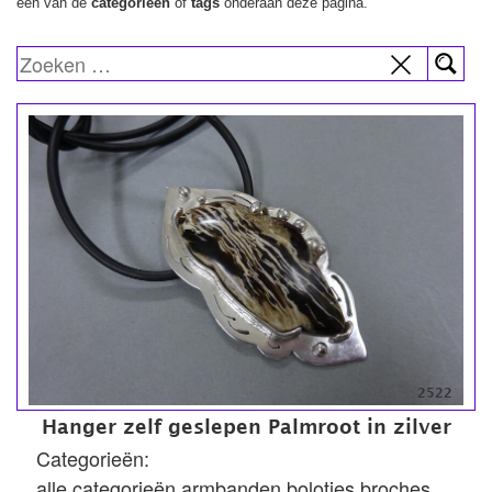
een van de
categorieën
of
tags
onderaan deze pagina.
2522
Hanger zelf geslepen Palmroot in zilver
Categorieën:
alle categorieën
armbanden
boloties
broches