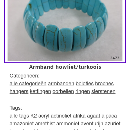
2473
Armband howliet/turkoois
Categorieën:
alle categorieën
armbanden
boloties
broches
hangers
kettingen
oorbellen
ringen
sierstenen
Tags:
alle tags
K2
acryl
actinoliet
afrika
agaat
alpaca
amazoniet
amethist
ammoniet
aventurijn
azuriet