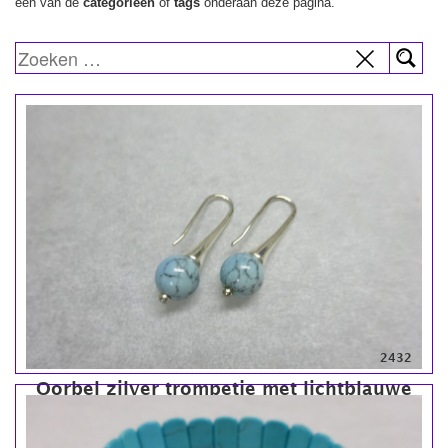
een van de
categorieën
of
tags
onderaan deze pagina.
2432
Oorbel zilver trompetje met lichtblauwe
Howliet