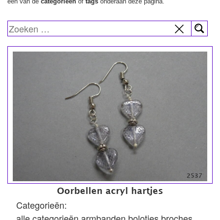
een van de
categorieën
of
tags
onderaan deze pagina.
2537
Oorbellen acryl hartjes
Categorieën:
alle categorieën
armbanden
boloties
broches