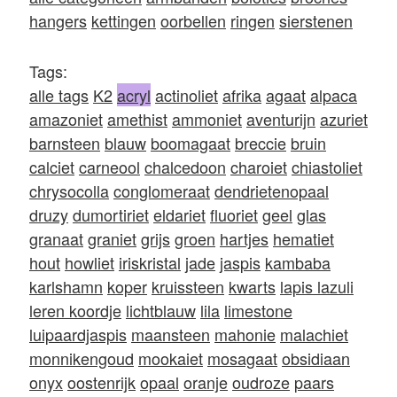
hangers
kettingen
oorbellen
ringen
sierstenen
Tags:
alle tags
K2
acryl
actinoliet
afrika
agaat
alpaca
amazoniet
amethist
ammoniet
aventurijn
azuriet
barnsteen
blauw
boomagaat
breccie
bruin
calciet
carneool
chalcedoon
charoiet
chiastoliet
chrysocolla
conglomeraat
dendrietenopaal
druzy
dumortiriet
eldariet
fluoriet
geel
glas
granaat
graniet
grijs
groen
hartjes
hematiet
hout
howliet
iriskristal
jade
jaspis
kambaba
karlshamn
koper
kruissteen
kwarts
lapis lazuli
leren koordje
lichtblauw
lila
limestone
luipaardjaspis
maansteen
mahonie
malachiet
monnikengoud
mookaiet
mosagaat
obsidiaan
onyx
oostenrijk
opaal
oranje
oudroze
paars