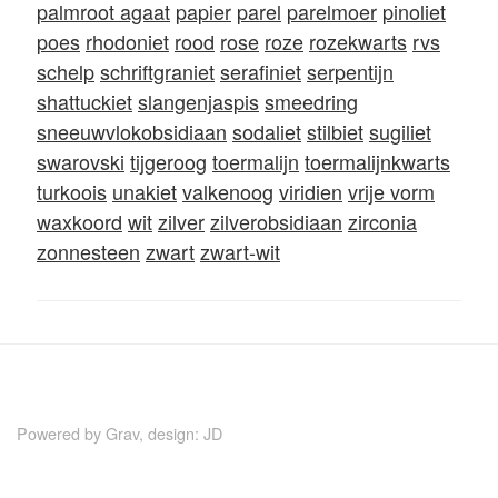
palmroot agaat
papier
parel
parelmoer
pinoliet
poes
rhodoniet
rood
rose
roze
rozekwarts
rvs
schelp
schriftgraniet
serafiniet
serpentijn
shattuckiet
slangenjaspis
smeedring
sneeuwvlokobsidiaan
sodaliet
stilbiet
sugiliet
swarovski
tijgeroog
toermalijn
toermalijnkwarts
turkoois
unakiet
valkenoog
viridien
vrije vorm
waxkoord
wit
zilver
zilverobsidiaan
zirconia
zonnesteen
zwart
zwart-wit
Powered by
Grav
, design:
JD