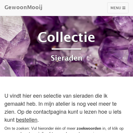
GewoonMooij
TOGGLE
MENU
NAVIGATIO
Collectie
Sieraden
U vindt hier een selectie van sieraden die ik
gemaakt heb. In mijn atelier is nog veel meer te
zien. Op de contactpagina kunt u lezen hoe u iets
kunt
bestellen
.
Om te zoeken: Vul hieronder één of meer
zoekwoorden
in, of klik op