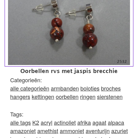
2532
Oorbellen rvs met jaspis brecchie
Categorieën:
alle categorieën
armbanden
boloties
broches
hangers
kettingen
oorbellen
ringen
sierstenen
Tags:
alle tags
K2
acryl
actinoliet
afrika
agaat
alpaca
amazoniet
amethist
ammoniet
aventurijn
azuriet