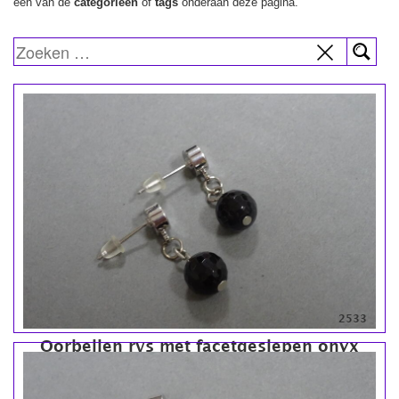
een van de
categorieën
of
tags
onderaan deze pagina.
2533
Oorbellen rvs met facetgeslepen onyx