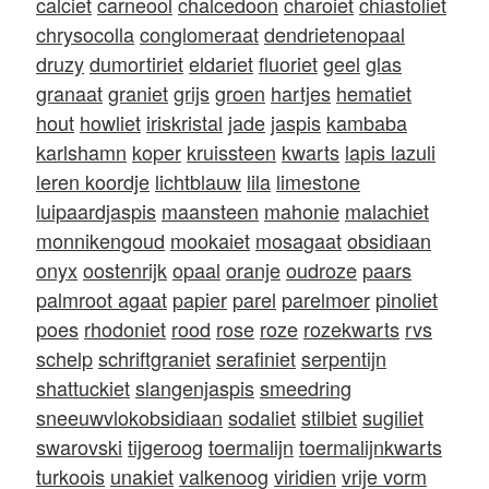
calciet
carneool
chalcedoon
charoiet
chiastoliet
chrysocolla
conglomeraat
dendrietenopaal
druzy
dumortiriet
eldariet
fluoriet
geel
glas
granaat
graniet
grijs
groen
hartjes
hematiet
hout
howliet
iriskristal
jade
jaspis
kambaba
karlshamn
koper
kruissteen
kwarts
lapis lazuli
leren koordje
lichtblauw
lila
limestone
luipaardjaspis
maansteen
mahonie
malachiet
monnikengoud
mookaiet
mosagaat
obsidiaan
onyx
oostenrijk
opaal
oranje
oudroze
paars
palmroot agaat
papier
parel
parelmoer
pinoliet
poes
rhodoniet
rood
rose
roze
rozekwarts
rvs
schelp
schriftgraniet
serafiniet
serpentijn
shattuckiet
slangenjaspis
smeedring
sneeuwvlokobsidiaan
sodaliet
stilbiet
sugiliet
swarovski
tijgeroog
toermalijn
toermalijnkwarts
turkoois
unakiet
valkenoog
viridien
vrije vorm