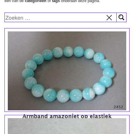
een van de
categorieën
of
tags
onderaan deze pagina.
2452
Armband amazoniet op elastiek