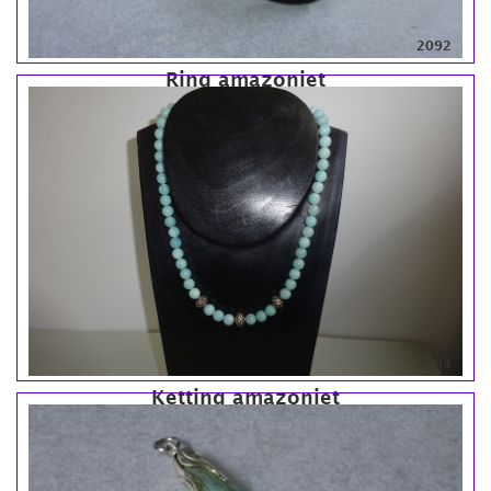
2092
Ring amazoniet
2403
Ketting amazoniet