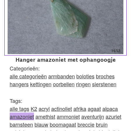
1652
Hanger amazoniet met ophangoogje
Categorieën:
alle categorieën
armbanden
boloties
broches
hangers
kettingen
oorbellen
ringen
sierstenen
Tags:
alle tags
K2
acryl
actinoliet
afrika
agaat
alpaca
amazoniet
amethist
ammoniet
aventurijn
azuriet
barnsteen
blauw
boomagaat
breccie
bruin