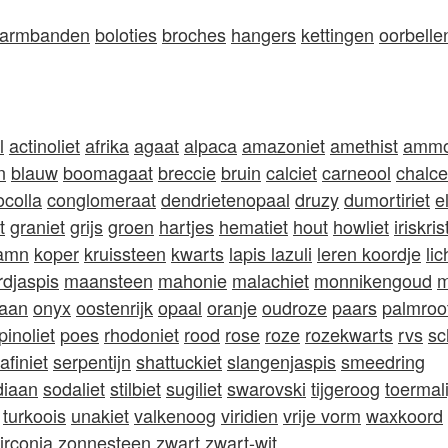
armbanden
boloties
broches
hangers
kettingen
oorbelle
l
actinoliet
afrika
agaat
alpaca
amazoniet
amethist
ammo
n
blauw
boomagaat
breccie
bruin
calciet
carneool
chalc
ocolla
conglomeraat
dendrietenopaal
druzy
dumortiriet
e
t
graniet
grijs
groen
hartjes
hematiet
hout
howliet
iriskris
hamn
koper
kruissteen
kwarts
lapis lazuli
leren koordje
li
rdjaspis
maansteen
mahonie
malachiet
monnikengoud
m
iaan
onyx
oostenrijk
opaal
oranje
oudroze
paars
palmroo
pinoliet
poes
rhodoniet
rood
rose
roze
rozekwarts
rvs
sc
afiniet
serpentijn
shattuckiet
slangenjaspis
smeedring
diaan
sodaliet
stilbiet
sugiliet
swarovski
tijgeroog
toermali
turkoois
unakiet
valkenoog
viridien
vrije vorm
waxkoord
irconia
zonnesteen
zwart
zwart-wit