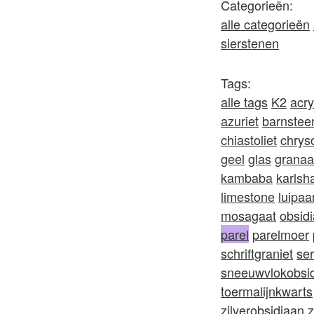
Categorieën:
alle categorieën
sierstenen
Tags:
alle tags
K2
acry
azuriet
barnstee
chiastoliet
chrys
geel
glas
granaa
kambaba
karls
limestone
luipaa
mosagaat
obsid
parel
parelmoer
schriftgraniet
ser
sneeuwvlokobsi
toermalijnkwarts
zilverobsidiaan
z