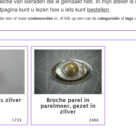
lectie van sieraden die ik gemaakt heb. In mijn atelier is
tpagina kunt u lezen hoe u iets kunt
bestellen
.
der één of meer
zoekwoorden
in, of klik op een van de
categorieën
of
tags
o
s zilver
Broche parel in
parelmoer, gezet in
zilver
1733
2404