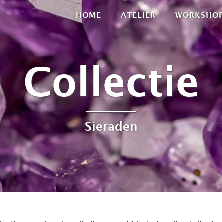
HOME
ATELIER
WORKSHO
Collectie
Sieraden