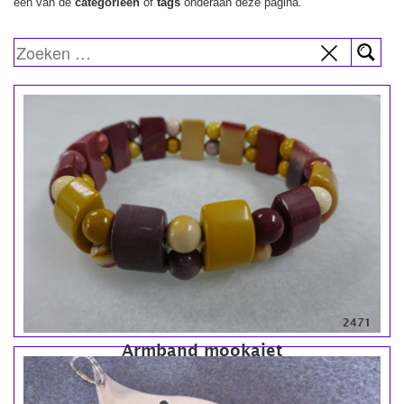
een van de
categorieën
of
tags
onderaan deze pagina.
2471
Armband mookaiet