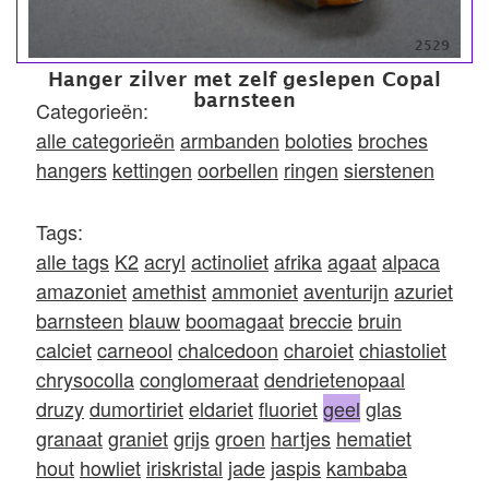
2529
Hanger zilver met zelf geslepen Copal
barnsteen
Categorieën:
alle categorieën
armbanden
boloties
broches
hangers
kettingen
oorbellen
ringen
sierstenen
Tags:
alle tags
K2
acryl
actinoliet
afrika
agaat
alpaca
amazoniet
amethist
ammoniet
aventurijn
azuriet
barnsteen
blauw
boomagaat
breccie
bruin
calciet
carneool
chalcedoon
charoiet
chiastoliet
chrysocolla
conglomeraat
dendrietenopaal
druzy
dumortiriet
eldariet
fluoriet
geel
glas
granaat
graniet
grijs
groen
hartjes
hematiet
hout
howliet
iriskristal
jade
jaspis
kambaba