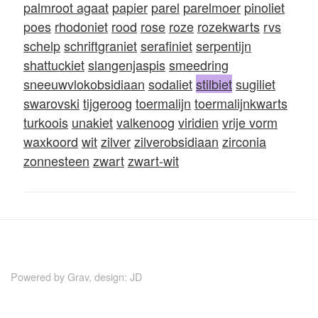
palmroot agaat
papier
parel
parelmoer
pinoliet
poes
rhodoniet
rood
rose
roze
rozekwarts
rvs
schelp
schriftgraniet
serafiniet
serpentijn
shattuckiet
slangenjaspis
smeedring
sneeuwvlokobsidiaan
sodaliet
stilbiet
sugiliet
swarovski
tijgeroog
toermalijn
toermalijnkwarts
turkoois
unakiet
valkenoog
viridien
vrije vorm
waxkoord
wit
zilver
zilverobsidiaan
zirconia
zonnesteen
zwart
zwart-wit
Powered by
Grav
, design:
JD