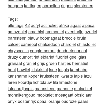
hangers
kettingen
oorbellen
ringen
sierstenen
Tags:
alle tags
K2
acryl
actinoliet
afrika
agaat
alpaca
amazoniet
amethist
ammoniet
aventurijn
azuriet
barnsteen
blauw
boomagaat
breccie
bruin
calciet
carneool
chalcedoon
charoiet
chiastoliet
chrysocolla
conglomeraat
dendrietenopaal
druzy
dumortiriet
eldariet
fluoriet
geel
glas
granaat
graniet
grijs
groen
hartjes
hematiet
hout
howliet
iriskristal
jade
jaspis
kambaba
karlshamn
koper
kruissteen
kwarts
lapis lazuli
leren koordje
lichtblauw
lila
limestone
luipaardjaspis
maansteen
mahonie
malachiet
monnikengoud
mookaiet
mosagaat
obsidiaan
onyx
oostenrijk
opaal
oranje
oudroze
paars