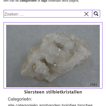
een van de
categorieën
of
tags
onderaan deze pagina.
2481
Siersteen stilbietkristallen
Categorieën:
alle categorieën
armbanden
boloties
broches