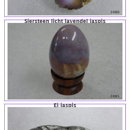
2480
Siersteen licht lavendel jaspis
2485
Ei jaspis