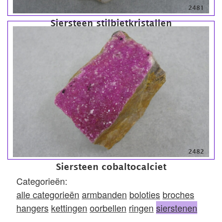
2481
Siersteen stilbietkristallen
2482
Siersteen cobaltocalciet
Categorieën:
alle categorieën
armbanden
boloties
broches
hangers
kettingen
oorbellen
ringen
sierstenen