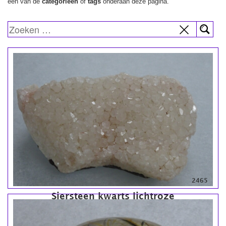
een van de
categorieën
of
tags
onderaan deze pagina.
2465
Siersteen kwarts lichtroze